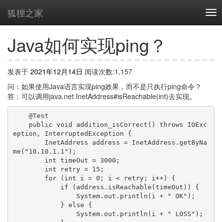
狐狸之家
Java如何实现ping？
发表于
2021年12月14日
阅读次数:1,157
问：如果使用Java语言实现ping效果，而不是只执行ping命令？
答：可以调用java.net.InetAddress#isReachable(int)去实现。
    @Test

    public void addition_isCorrect() throws IOExc
eption, InterruptedException {

        InetAddress address = InetAddress.getByNa
me("10.10.1.1");

        int timeOut = 3000;

        int retry = 15;

        for (int i = 0; i < retry; i++) {

            if (address.isReachable(timeOut)) {

                System.out.println(i + " OK");

            } else {

                System.out.println(i + " LOSS");
