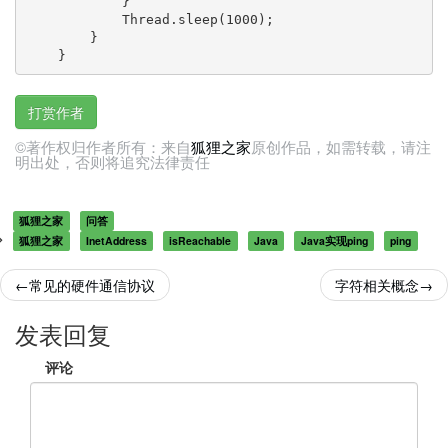
            }

            Thread.sleep(1000);

        }

    }
打赏作者
©著作权归作者所有：来自
狐狸之家
原创作品，如需转载，请注
明出处，否则将追究法律责任
狐狸之家
问答
狐狸之家
InetAddress
isReachable
Java
Java实现ping
ping
←
常见的硬件通信协议
字符相关概念
→
发表回复
评论