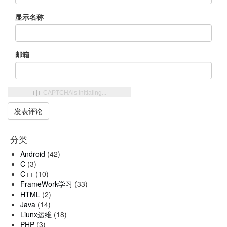
显示名称
邮箱
CAPTCHA
is initialing...
分类
Android
(42)
C
(3)
C++
(10)
FrameWork学习
(33)
HTML
(2)
Java
(14)
Liunx运维
(18)
PHP
(3)