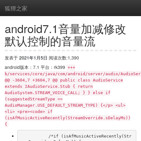
狐狸之家
android7.1音量加减修改
默认控制的音量流
发表于
2021年1月5日
阅读次数:1,390
android版本：7.1 平台：rk399
+++
b/services/core/java/com/android/server/audio/AudioSer
@@ -3604,7 +3604,7 @@ public class AudioService
extends IAudioService.Stub { return
AudioSystem.STREAM_VOICE_CALL; } } else if
(suggestedStreamType ==
AudioManager.USE_DEFAULT_STREAM_TYPE) {</p> <ul>
<li> <pre><code> if
(isAfMusicActiveRecently(StreamOverride.sDelayMs))
{
           /*if (isAfMusicActiveRecently(Str