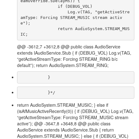
eamOverride.sDelayMs)) {

               if (DEBUG_VOL)

                   Log.v(TAG, "getActiveStre
amType: Forcing STREAM_MUSIC stream activ
e");

               return AudioSystem.STREAM_MUS
IC;
@@ -3612,7 +3612,8 @@ public class AudioService
extends IAudioService.Stub { if (DEBUG_VOL) Log.v(TAG,
“getActiveStreamType: Forcing STREAM_RING b/c
default”); return AudioSystem.STREAM_RING;
           }
           }*/
return AudioSystem.STREAM_MUSIC; } else if
(isAfMusicActiveRecently(0)) { if (DEBUG_VOL) Log.v(TAG,
“getActiveStreamType: Forcing STREAM_MUSIC stream
active”); @@ -3647,8 +3648,8 @@ public class
AudioService extends IAudioService.Stub { return
AudioSystem.STREAM_MUSIC; } else { if (DEBUG_VOL)