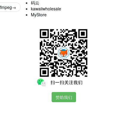
码云
ffmpeg
→
kawaiiwholesale
MyStore
赞助我们