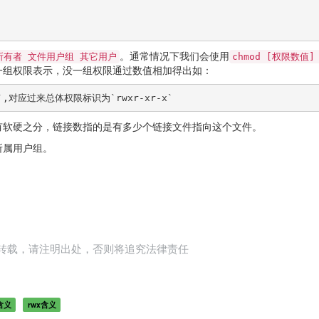
。通常情况下我们会使用
所有者 文件用户组 其它用户
chmod [权限数值
一组权限表示，没一组权限通过数值相加得出如：
-x`,对应过来总体权限标识为`rwxr-xr-x`
连接有软硬之分，链接数指的是有多少个链接文件指向这个文件。
为所属用户组。
转载，请注明出处，否则将追究法律责任
含义
rwx含义