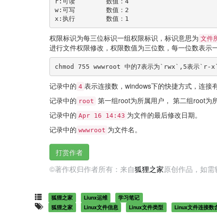
r:可读        数值：4

w:可写        数值：2

x:执行        数值：1
权限标识为每三位标识一组权限标识，标识意思为
文件
进行文件权限修改，权限数值为三位数，每一位数表示
chmod 755 wwwroot 中的7表示为`rwx`,5表示`r
记录中的
表示连接数，windows下的快捷方式，
4
记录中的
第一组root为所属用户， 第二组root
root
记录中的
为文件的最后修改日期。
Apr 16 14:43
记录中的
为文件名。
wwwroot
打赏作者
©著作权归作者所有：来自
狐狸之家
原创作品，如需
狐狸之家
Liunx运维
学习笔记
狐狸之家
Linux文件信息
Linux文件类型
Linux文件连接数