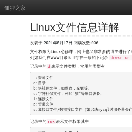
狐狸之家
Linux文件信息详解
发表于
2021年5月17日
阅读次数:906
文件权限为Linux必修课，网上也又非常多的博主进
列如我们在www目录ls -ll存在一条如下记录
drwxr-xr-
记录中的
表示文件类型，常用的类型有：
d
-:普通文件

d:目录

b:块社保文件，如硬盘，光驱等。

c:字符社保文件，列如“猫”等串口设备。

l:连接文件

p:管道文件

s:套接口文件/数据接口文件（如启动mysql时服务器会产生
记录中的
表示文件权限其中：
rwx